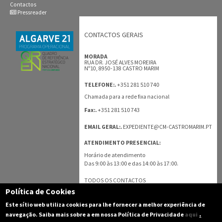
Contactos
Pressreader
CONTACTOS GERAIS
MORADA
RUA DR. JOSÉ ALVES MOREIRA
Nº10, 8950-138 CASTRO MARIM
+351 281 510 740
TELEFONE:.
Chamada para a rede fixa nacional
+351 281 510 743
Fax:.
EMAIL GERAL:.
EXPEDIENTE@CM-CASTROMARIM.PT
ATENDIMENTO PRESENCIAL:
Horário de atendimento
Das 9:00 às 13:00 e das 14:00 às 17:00.
TODOS OS CONTACTOS
Política de Cookies
Este sítio web utiliza cookies para lhe fornecer a melhor experiência de
.
navegação. Saiba mais sobre a em nossa Política de Privacidade
aqui