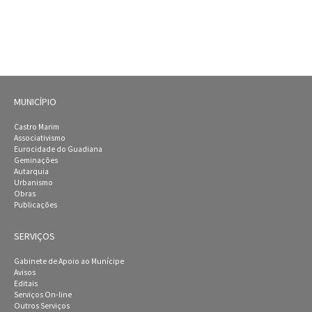
MUNICÍPIO
Castro Marim
Associativismo
Eurocidade do Guadiana
Geminações
Autarquia
Urbanismo
Obras
Publicações
SERVIÇOS
Gabinete de Apoio ao Munícipe
Avisos
Editais
Serviços On-line
Outros Serviços