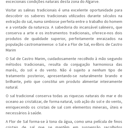
excecionais condições naturais desta zona do Algarve.
Visitar as salinas tradicionais é uma excelente oportunidade para
descobrir os saberes tradicionais utilizados durante séculos na
extração do sal, numa simbiose perfeita entre o trabalho do homem
e a vontade da natureza. A sabedoria do incansável salineiro, que
conserva a arte e os instrumentos tradicionais, oferece-nos dois
produtos de qualidade superior, perfeitamente enraizados na
população castromarinense: o Sal e a Flor de Sal, ex-líbris de Castro
Marim
O Sal de Castro Marim, cuidadosamente recolhido à mão segundo
métodos tradicionais, resulta da conjugação harmoniosa das
marés, do sol e do vento. Não é sujeito a nenhum tipo de
tratamento posterior, apresentando-se naturalmente brando e
brilhante, pelo que constitui um produto alimentar inteiramente
natural.
O sal tradicional conserva todas as riquezas naturais do mar e do
oceano ao cristalizar, de forma natural, sob ação do sol e do vento,
enriquecendo os cristais de sal com elementos minerais, úteis e
necessários à saúde.
A Flor de Sal forma-se à tona da água, como uma película de finos
cristais de sal que se mantêm em suspensão recolhidos