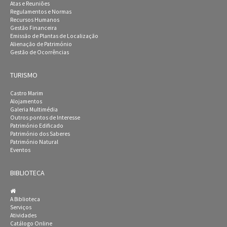
Atas e Reuniões
Regulamentos e Normas
Recursos Humanos
Gestão Financeira
Emissão de Plantas de Localização
Alienação de Património
Gestão de Ocorrências
TURISMO
Castro Marim
Alojamentos
Galeria Multimédia
Outros pontos de Interesse
Património Edificado
Património dos Saberes
Património Natural
Eventos
BIBLIOTECA
A Biblioteca
Serviços
Atividades
Catálogo Online