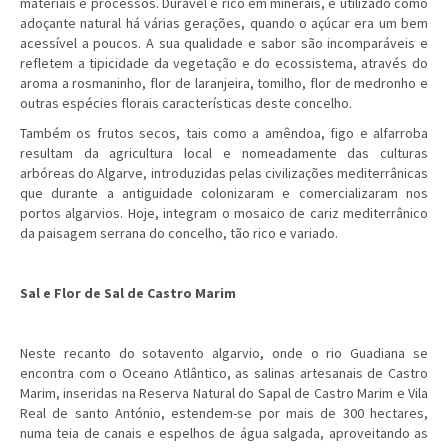
materiais e processos. Durável e rico em minerais, é utilizado como
adoçante natural há várias gerações, quando o açúcar era um bem
acessível a poucos. A sua qualidade e sabor são incomparáveis e
refletem a tipicidade da vegetação e do ecossistema, através do
aroma a rosmaninho, flor de laranjeira, tomilho, flor de medronho e
outras espécies florais características deste concelho.
Também os frutos secos, tais como a amêndoa, figo e alfarroba
resultam da agricultura local e nomeadamente das culturas
arbóreas do Algarve, introduzidas pelas civilizações mediterrânicas
que durante a antiguidade colonizaram e comercializaram nos
portos algarvios. Hoje, integram o mosaico de cariz mediterrânico
da paisagem serrana do concelho, tão rico e variado.
Sal e Flor de Sal de Castro Marim
Neste recanto do sotavento algarvio, onde o rio Guadiana se
encontra com o Oceano Atlântico, as salinas artesanais de Castro
Marim, inseridas na Reserva Natural do Sapal de Castro Marim e Vila
Real de santo António, estendem-se por mais de 300 hectares,
numa teia de canais e espelhos de água salgada, aproveitando as