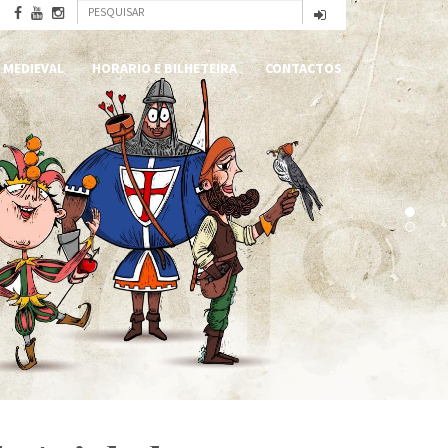
Formulário
Pesquisar
de
 MEDIEVAL
HORARIO E BILHETEIRA
CONTACTOS
pesquisa