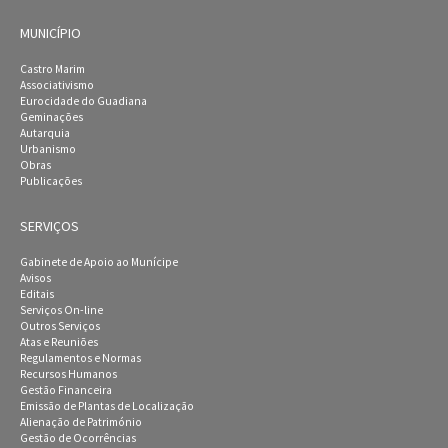
MUNICÍPIO
Castro Marim
Associativismo
Eurocidade do Guadiana
Geminações
Autarquia
Urbanismo
Obras
Publicações
SERVIÇOS
Gabinete de Apoio ao Munícipe
Avisos
Editais
Serviços On-line
Outros Serviços
Atas e Reuniões
Regulamentos e Normas
Recursos Humanos
Gestão Financeira
Emissão de Plantas de Localização
Alienação de Património
Gestão de Ocorrências