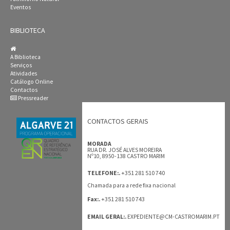
Eventos
BIBLIOTECA
A Biblioteca
Serviços
Atividades
Catálogo Online
Contactos
Pressreader
CONTACTOS GERAIS
MORADA
RUA DR. JOSÉ ALVES MOREIRA
Nº10, 8950-138 CASTRO MARIM
+351 281 510 740
TELEFONE:.
Chamada para a rede fixa nacional
+351 281 510 743
Fax:.
EMAIL GERAL:.
EXPEDIENTE@CM-CASTROMARIM.PT