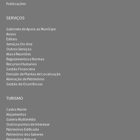
Publicações
SERVIÇOS
Gabinete de Apoio ao Munícipe
Avisos
Editais
Serviços On-line
Outros Serviços
Atas e Reuniões
Regulamentos e Normas
Recursos Humanos
Gestão Financeira
Emissão de Plantas de Localização
Alienação de Património
Gestão de Ocorrências
TURISMO
Castro Marim
Alojamentos
Galeria Multimédia
Outros pontos de Interesse
Património Edificado
Património dos Saberes
Património Natural