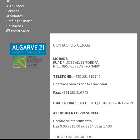
A Biblioteca
Serviços
Atividades
Catálogo Online
Contactos
Pressreader
CONTACTOS GERAIS
MORADA
RUA DR. JOSÉ ALVES MOREIRA
Nº10, 8950-138 CASTRO MARIM
+351 281 510 740
TELEFONE:.
Chamada para a rede fixa nacional
+351 281 510 743
Fax:.
EMAIL GERAL:.
EXPEDIENTE@CM-CASTROMARIM.PT
ATENDIMENTO PRESENCIAL:
Horário de atendimento
Das 9:00 às 13:00 e das 14:00 às 17:00.
TODOS OS CONTACTOS