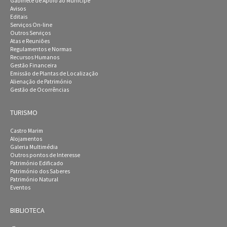
Gabinete de Apoio ao Munícipe
Avisos
Editais
Serviços On-line
Outros Serviços
Atas e Reuniões
Regulamentos e Normas
Recursos Humanos
Gestão Financeira
Emissão de Plantas de Localização
Alienação de Património
Gestão de Ocorrências
TURISMO
Castro Marim
Alojamentos
Galeria Multimédia
Outros pontos de Interesse
Património Edificado
Património dos Saberes
Património Natural
Eventos
BIBLIOTECA