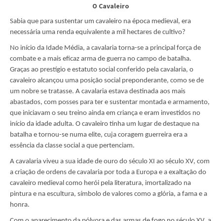
O Cavaleiro
Sabia que para sustentar um cavaleiro na época medieval, era
necessária uma renda equivalente a mil hectares de cultivo?
No início da Idade Média, a cavalaria torna-se a principal força de
combate e a mais eficaz arma de guerra no campo de batalha.
Graças ao prestígio e estatuto social conferido pela cavalaria, o
cavaleiro alcançou uma posição social preponderante, como se de
um nobre se tratasse. A cavalaria estava destinada aos mais
abastados, com posses para ter e sustentar montada e armamento,
que iniciavam o seu treino ainda em criança e eram investidos no
início da idade adulta. O cavaleiro tinha um lugar de destaque na
batalha e tornou-se numa elite, cuja coragem guerreira era a
essência da classe social a que pertenciam.
A cavalaria viveu a sua idade de ouro do século XI ao século XV, com
a criação de ordens de cavalaria por toda a Europa e a exaltação do
cavaleiro medieval como herói pela literatura, imortalizado na
pintura e na escultura, símbolo de valores como a glória, a fama e a
honra.
Com o aparecimento da pólvora e das armas de fogo no século XV, a