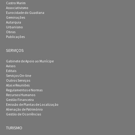
Castro Marim
Associativismo
Eurocidade do Guadiana
Geminações
Autarquia
Urbanismo
Obras
Publicações
SERVIÇOS
Gabinete de Apoio ao Munícipe
Avisos
Editais
Serviços On-line
Outros Serviços
Atas e Reuniões
Regulamentos e Normas
Recursos Humanos
Gestão Financeira
Emissão de Plantas de Localização
Alienação de Património
Gestão de Ocorrências
TURISMO