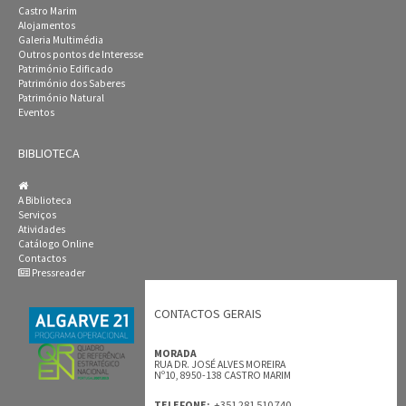
Castro Marim
Alojamentos
Galeria Multimédia
Outros pontos de Interesse
Património Edificado
Património dos Saberes
Património Natural
Eventos
BIBLIOTECA
A Biblioteca
Serviços
Atividades
Catálogo Online
Contactos
Pressreader
CONTACTOS GERAIS
MORADA
RUA DR. JOSÉ ALVES MOREIRA
Nº10, 8950-138 CASTRO MARIM
+351 281 510 740
TELEFONE:.