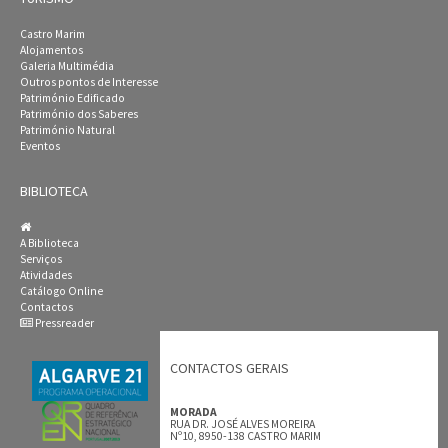
Castro Marim
Alojamentos
Galeria Multimédia
Outros pontos de Interesse
Património Edificado
Património dos Saberes
Património Natural
Eventos
BIBLIOTECA
A Biblioteca
Serviços
Atividades
Catálogo Online
Contactos
Pressreader
CONTACTOS GERAIS
MORADA
RUA DR. JOSÉ ALVES MOREIRA
Nº10, 8950-138 CASTRO MARIM