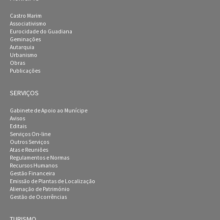
Castro Marim
Associativismo
Eurocidade do Guadiana
Geminações
Autarquia
Urbanismo
Obras
Publicações
SERVIÇOS
Gabinete de Apoio ao Munícipe
Avisos
Editais
Serviços On-line
Outros Serviços
Atas e Reuniões
Regulamentos e Normas
Recursos Humanos
Gestão Financeira
Emissão de Plantas de Localização
Alienação de Património
Gestão de Ocorrências
TURISMO