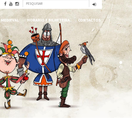
Formulário
Pesquisar
de
 MEDIEVAL
HORARIO E BILHETEIRA
CONTACTOS
pesquisa