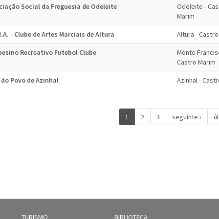
ciação Social da Freguesia de Odeleite
Odeleite - Cas
Marim
.A. - Clube de Artes Marciais de Altura
Altura - Castr
esino Recreativo Futebol Clube
Monte Francis
Castro Marim
 do Povo de Azinhal
Azinhal - Cast
1
2
3
seguinte ›
ú
TURISMO
BIBLIOTECA