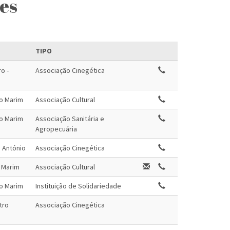
es
TIPO
o -
Associação Cinegética
ro Marim
Associação Cultural
ro Marim
Associação Sanitária e
Agropecuária
o António
Associação Cinegética
o Marim
Associação Cultural
ro Marim
Instituição de Solidariedade
tro
Associação Cinegética