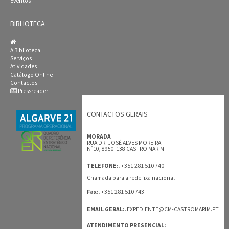
Eventos
BIBLIOTECA
A Biblioteca
Serviços
Atividades
Catálogo Online
Contactos
Pressreader
CONTACTOS GERAIS
MORADA
RUA DR. JOSÉ ALVES MOREIRA
Nº10, 8950-138 CASTRO MARIM
+351 281 510 740
TELEFONE:.
Chamada para a rede fixa nacional
+351 281 510 743
Fax:.
EMAIL GERAL:.
EXPEDIENTE@CM-CASTROMARIM.PT
ATENDIMENTO PRESENCIAL: