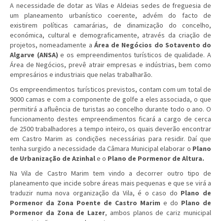
A necessidade de dotar as Vilas e Aldeias sedes de freguesia de
um planeamento urbanístico coerente, advém do facto de
existirem políticas camarárias, de dinamização do concelho,
económica, cultural e demograficamente, através da criação de
projetos, nomeadamente a
Área de Negócios do Sotavento do
Algarve (ANSA
)
e os empreendimentos turísticos de qualidade. A
Área de Negócios, prevê atrair empresas e indústrias, bem como
empresários e industriais que nelas trabalharão.
Os empreendimentos turísticos previstos, contam com um total de
9000 camas e com a componente de golfe a eles associada, o que
permitirá a afluência de turistas ao concelho durante todo o ano. O
funcionamento destes empreendimentos ficará a cargo de cerca
de 2500 trabalhadores a tempo inteiro, os quais deverão encontrar
em Castro Marim as condições necessárias para residir. Daí que
tenha surgido a necessidade da Câmara Municipal elaborar o
Plano
de Urbanização de Azinhal
e o
Plano de Pormenor de Altura
.
Na Vila de Castro Marim tem vindo a decorrer outro tipo de
planeamento que incide sobre áreas mais pequenas e que se virá a
traduzir numa nova organização da Vila, é o caso do
Plano de
Pormenor da Zona Poente de Castro Marim
e do
Plano de
Pormenor da Zona de Lazer
, ambos planos de cariz municipal