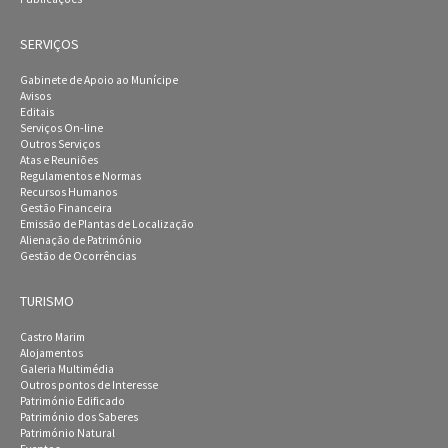
SERVIÇOS
Gabinete de Apoio ao Munícipe
Avisos
Editais
Serviços On-line
Outros Serviços
Atas e Reuniões
Regulamentos e Normas
Recursos Humanos
Gestão Financeira
Emissão de Plantas de Localização
Alienação de Património
Gestão de Ocorrências
TURISMO
Castro Marim
Alojamentos
Galeria Multimédia
Outros pontos de Interesse
Património Edificado
Património dos Saberes
Património Natural