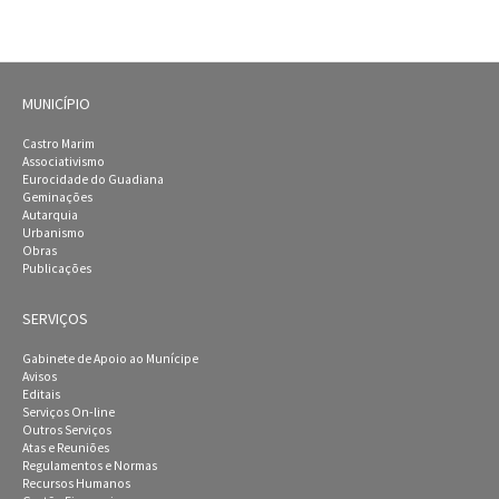
MUNICÍPIO
Castro Marim
Associativismo
Eurocidade do Guadiana
Geminações
Autarquia
Urbanismo
Obras
Publicações
SERVIÇOS
Gabinete de Apoio ao Munícipe
Avisos
Editais
Serviços On-line
Outros Serviços
Atas e Reuniões
Regulamentos e Normas
Recursos Humanos