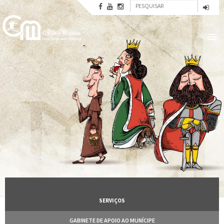
Formulário
Passar
para
Pesquisar
de
o
conteúdo
pesquisa
principal
SERVIÇOS
GABINETE DE APOIO AO MUNÍCIPE