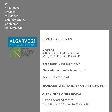
A Biblioteca
Serviços
Atividades
Catálogo Online
Contactos
Pressreader
CONTACTOS GERAIS
MORADA
RUA DR. JOSÉ ALVES MOREIRA
Nº10, 8950-138 CASTRO MARIM
+351 281 510 740
TELEFONE:.
Chamada para a rede fixa nacional
+351 281 510 743
Fax:.
EMAIL GERAL:.
EXPEDIENTE@CM-CASTROMARIM.PT
ATENDIMENTO PRESENCIAL:
Horário de atendimento
Das 9:00 às 13:00 e das 14:00 às 17:00.