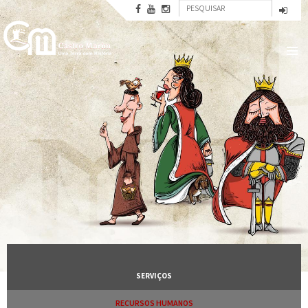
Formulário
Passar
para
Pesquisar
de
o
conteúdo
pesquisa
principal
SERVIÇOS
RECURSOS HUMANOS