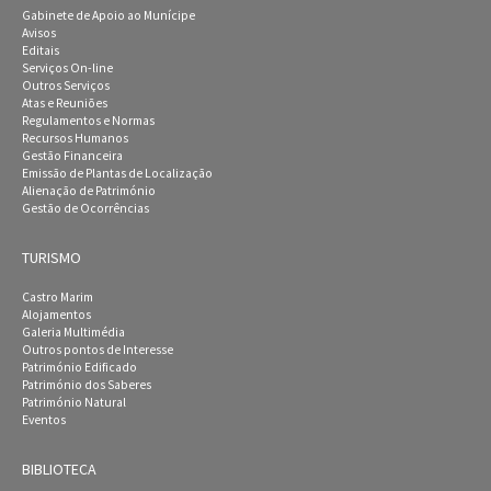
Gabinete de Apoio ao Munícipe
Avisos
Editais
Serviços On-line
Outros Serviços
Atas e Reuniões
Regulamentos e Normas
Recursos Humanos
Gestão Financeira
Emissão de Plantas de Localização
Alienação de Património
Gestão de Ocorrências
TURISMO
Castro Marim
Alojamentos
Galeria Multimédia
Outros pontos de Interesse
Património Edificado
Património dos Saberes
Património Natural
Eventos
BIBLIOTECA