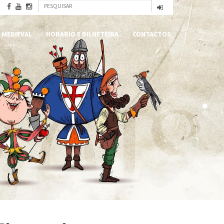
Formulário
Pesquisar
de
 MEDIEVAL
HORARIO E BILHETEIRA
CONTACTOS
pesquisa