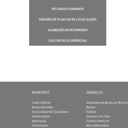
RECURSOS HUMANOS
EMISSÃO DE PLANTAS DE LOCALIZAÇÃO
ALIENAÇÃO DE PATRIMÓNIO
GESTÃO DE OCORRÊNCIAS
MUNICÍPIO
SERVIÇOS
Castro Marim
Gabinete de Apoio ao Muníc
Associativismo
Avisos
Eurocidade do Guadiana
Editais
Geminações
Serviços On-line
Autarquia
Outros Serviços
Urbanismo
Atas e Reuniões