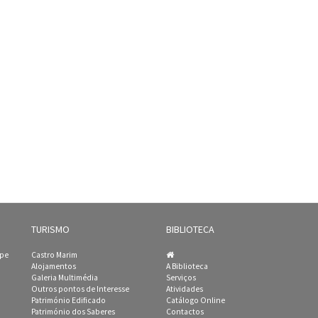
TURISMO
BIBLIOTECA
ipe
Castro Marim
Alojamentos
A Biblioteca
Galeria Multimédia
Serviços
Outros pontos de Interesse
Atividades
Património Edificado
Catálogo Online
Património dos Saberes
Contactos