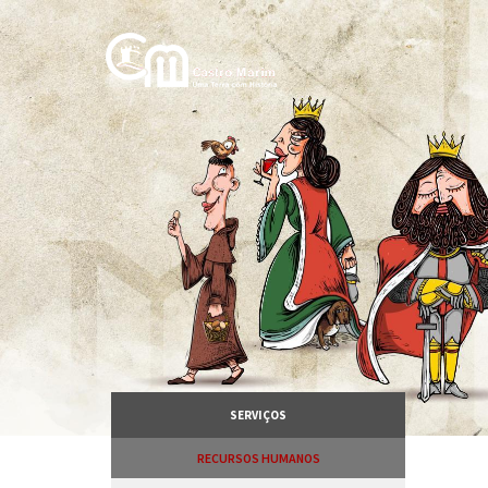
Passar
para
o
conteúdo
principal
SERVIÇOS
RECURSOS HUMANOS