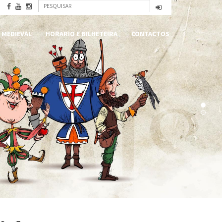
Formulário
Pesquisar
de
 MEDIEVAL
HORARIO E BILHETEIRA
CONTACTOS
pesquisa