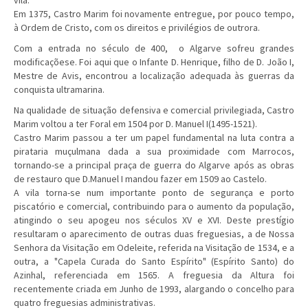
Em 1375, Castro Marim foi novamente entregue, por pouco tempo,
à Ordem de Cristo, com os direitos e privilégios de outrora.
Com a entrada no século de 400, o Algarve sofreu grandes
modificaçõese. Foi aqui que o Infante D. Henrique, filho de D. João I,
Mestre de Avis, encontrou a localização adequada às guerras da
conquista ultramarina.
Na qualidade de situação defensiva e comercial privilegiada, Castro
Marim voltou a ter Foral em 1504 por D. Manuel I(1495-1521).
Castro Marim passou a ter um papel fundamental na luta contra a
pirataria muçulmana dada a sua proximidade com Marrocos,
tornando-se a principal praça de guerra do Algarve após as obras
de restauro que D.Manuel I mandou fazer em 1509 ao Castelo.
A vila torna-se num importante ponto de segurança e porto
piscatório e comercial, contribuindo para o aumento da população,
atingindo o seu apogeu nos séculos XV e XVI. Deste prestígio
resultaram o aparecimento de outras duas freguesias, a de Nossa
Senhora da Visitação em Odeleite, referida na Visitação de 1534, e a
outra, a "Capela Curada do Santo Espírito" (Espírito Santo) do
Azinhal, referenciada em 1565. A freguesia da Altura foi
recentemente criada em Junho de 1993, alargando o concelho para
quatro freguesias administrativas.