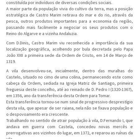
constituída por indivíduos de diversas condições sociais.
A maior parte da população vivia do cultivo da terra, mas a posição
estratégica de Castro Marim retirava do mar e do rio, através da
pesca, outros produtos importantes para a economia da região,
passando mais facilmente a negociar os seus produtos com o
Reino do Algarve e a vizinha Andaluzia.
Com D.Dinis, Castro Marim viu reconhecida a importância da sua
localização geográfica, acolhendo por bula decretada pelo Papa
João XXII a primeira sede da Ordem de Cristo, em 14 de Março de
1319.
A vila desenvolveu-se, inicialmente, dentro das muralhas do
Castelo, situado no cimo de uma colina, permanecendo este como
cabeça da Ordem, sediada na Igreja Matriz de Santiago, primeira
freguesia deste concelho, até ao reinado de D. Pedro I (1320-1367),
em 1356, ano da transferência desta Ordem para Tomar.
Esta transferência tornou-se num sinal de progressivo desprestígio
desta vila, que apesar de ser raiana, nela não se fixava população e
o despovoamento era crescente.
Trabalhando no sentido de atrair população à vila, D.Fernando I, que
andava em guerra com Castela, concedeu novas mercês e
prerrogativas aos vizinhos do lugar, em 1372, e reparou as ruínas da
vila.