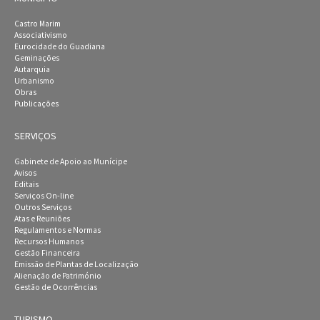
Castro Marim
Associativismo
Eurocidade do Guadiana
Geminações
Autarquia
Urbanismo
Obras
Publicações
SERVIÇOS
Gabinete de Apoio ao Munícipe
Avisos
Editais
Serviços On-line
Outros Serviços
Atas e Reuniões
Regulamentos e Normas
Recursos Humanos
Gestão Financeira
Emissão de Plantas de Localização
Alienação de Património
Gestão de Ocorrências
TURISMO