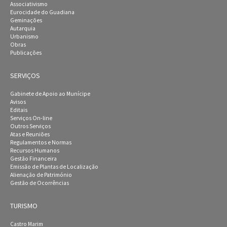
Associativismo
Eurocidade do Guadiana
Geminações
Autarquia
Urbanismo
Obras
Publicações
SERVIÇOS
Gabinete de Apoio ao Munícipe
Avisos
Editais
Serviços On-line
Outros Serviços
Atas e Reuniões
Regulamentos e Normas
Recursos Humanos
Gestão Financeira
Emissão de Plantas de Localização
Alienação de Património
Gestão de Ocorrências
TURISMO
Castro Marim