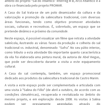
âmbito do projeto “Sal do Atlântico” Interreg III B, Arco Atlântico e a
obra co-financiada pelo projeto PROMAR.
A Casa do Sal trata-se de um polo dinamizador da cultura e da
valorização e promoção da salinicultura tradicional, com diversas
áreas funcionais, tendo como objetivo promover atividades
sociais, culturais e recreativas. É, sobretudo, um espaço que se
pretende dinâmico e próximo da
comunidade
.
Neste espaço, é possível visualizar um filme que retrata a atividade
salinícola, ilustrando as várias fases da produção e colheita do sal
tradicional vs. industrial, denominado “Safra”. No seu pátio interior,
como tributo a esta atividade tão importante quanto característica
da vila foi elaborada uma pintura mural, da autoria de Abel Viegas,
que pode ser descoberta durante a visita a este equipamento
cultural.
A Casa do sal contempla, também, um espaço promocional
dedicado aos produtos da salinicultura tradicional de Castro Marim.
A visita a este espaço pode ser complementada e articulada com
uma visita à "Salina do Félix" (de abril a outubro, de acordo com as
condições climatéricas), recuperada e revitalizada no âmbito do
mesmo projeto, e em exploração desde 2008. As visitas à Salina
podem ser previamente agendadas através do