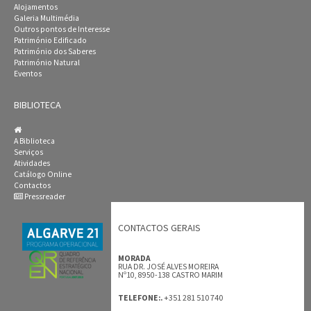
Alojamentos
Galeria Multimédia
Outros pontos de Interesse
Património Edificado
Património dos Saberes
Património Natural
Eventos
BIBLIOTECA
A Biblioteca
Serviços
Atividades
Catálogo Online
Contactos
Pressreader
CONTACTOS GERAIS
MORADA
RUA DR. JOSÉ ALVES MOREIRA
Nº10, 8950-138 CASTRO MARIM
+351 281 510 740
TELEFONE:.